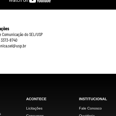
ações
de Comunicação do SEL/USP
) 3373-8740
unica.sel@usp.br
ACONTECE
INSTITUCIONAL
Licitações
Fale Conosco
s
Concursos
Ouvidoria