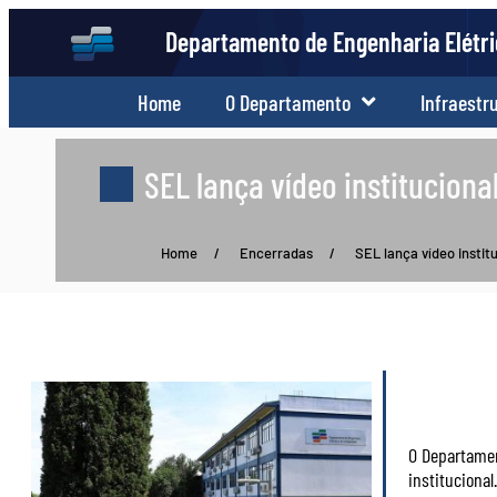
Departamento de Engenharia Elétr
Home
O Departamento
Infraestr
SEL lança vídeo instituciona
Home
/
Encerradas
/
SEL lança vídeo instit
O Departamen
instituciona