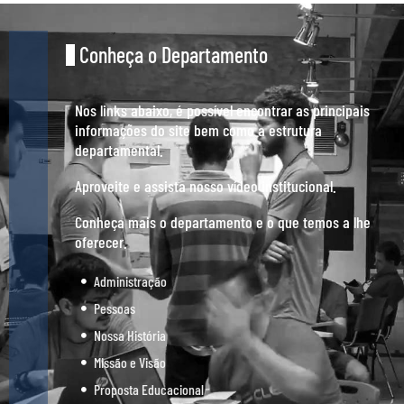
Conheça o Departamento
Nos links abaixo, é possível encontrar as principais
informações do site bem como a estrutura
departamental.
Aproveite e assista nosso vídeo institucional.
Conheça mais o departamento e o que temos a lhe
oferecer.
Administração
Pessoas
Nossa História
Missão e Visão
Proposta Educacional