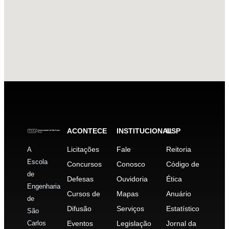
ACONTECE
INSTITUCIONAL
USP
Licitações
Fale
Reitoria
A
Escola
Concursos
Conosco
Código de
de
Defesas
Ouvidoria
Ética
Engenharia
Cursos de
Mapas
Anuário
de
Difusão
Serviços
Estatístico
São
Carlos
Eventos
Legislação
Jornal da