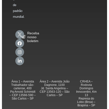
de
padrão
mundial.
Receba
nosso
boletim
Área 1 – Avenida
Área 2 – Avenida João
CRHEA –
Trabalhador são-
Dagnone, 1100
Rodovia
carlense, 400
Jd. Santa Angelina –
Domingos
Pq Arnold Schimidt
CEP 13563-120 – São
Innocentini, Km
– CEP 13566-590 –
Carlos – SP
13
São Carlos – SP
Represa do
Lobo (Broa) –
Itirapina – SP