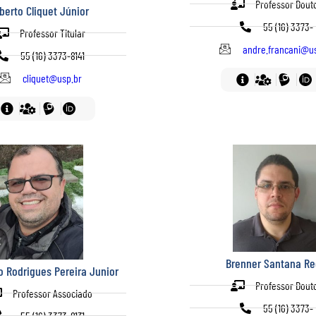
Professor Dout
lberto Cliquet Júnior
55 (16) 3373-
Professor Titular
andre.francani@u
55 (16) 3373-8141
cliquet@usp.br
Brenner Santana R
 Rodrigues Pereira Junior
Professor Dout
Professor Associado
55 (16) 3373-
55 (16) 3373-8131