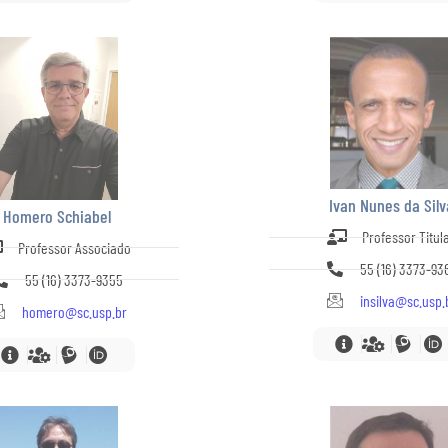
Ivan Nunes da Silv
Homero Schiabel
Professor Titul
Professor Associado
55 (16) 3373-93
55 (16) 3373-9355
insilva@sc.usp.
homero@sc.usp.br