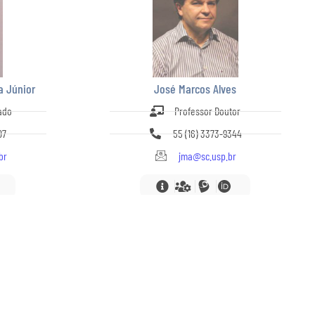
a Júnior
José Marcos Alves
ado
Professor Doutor
07
55 (16) 3373-9344
br
jma@sc.usp.br
USP