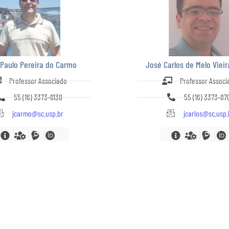
Paulo Pereira do Carmo
José Carlos de Melo Vieir
Professor Associado
Professor Associ
55 (16) 3373-8138
55 (16) 3373-87
jcarmo@sc.usp.br
jcarlos@sc.usp.
ACONTECE
INSTITUCIONAL