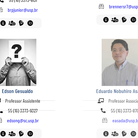
brennersr7@usp
brpjunior@usp.br
Edson Gesualdo
Eduardo Nobuhiro A
Professor Assistente
Professor Associ
55 (16) 3373-9327
55 (16) 3373-87
edsong@sc.usp.br
easada@usp.b