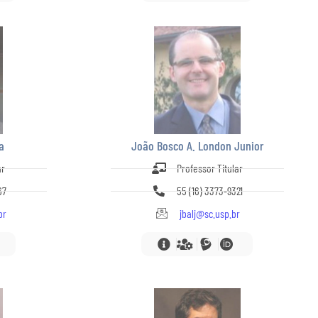
a
João Bosco A. London Junior
ar
Professor Titular
67
55 (16) 3373-9321
br
jbalj@sc.usp.br