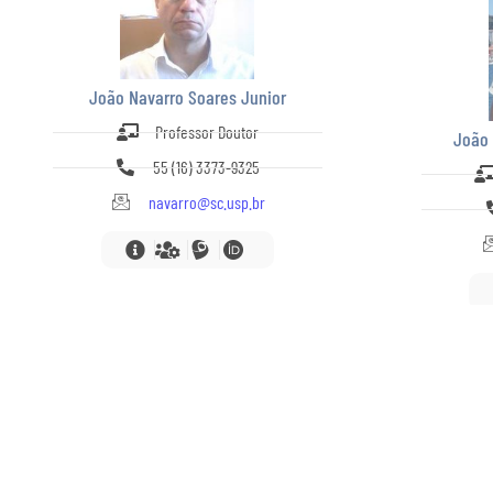
João Navarro Soares Junior
Professor Doutor
João 
55 (16) 3373-9325
navarro@sc.usp.br