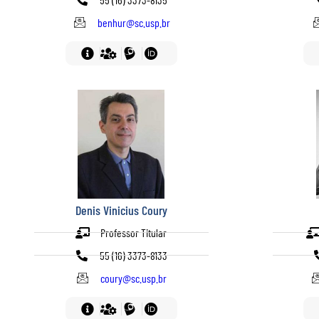
benhur@sc.usp.br
Denis Vinicius Coury
Professor Titular
55 (16) 3373-8133
coury@sc.usp.br