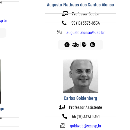
or
Augusto Matheus dos Santos Alonso
Professor Doutor
sp.br
55 (16) 3373-9354
augusto.alonso@usp.br
Carlos Goldenberg
Professor Assistente
ego
55 (16) 3373-9351
or
goldweb@sc.usp.br