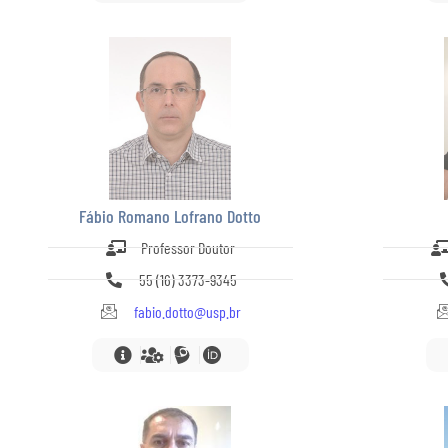
Fábio Romano Lofrano Dotto
Professor Doutor
55 (16) 3373-9345
fabio.dotto@usp.br