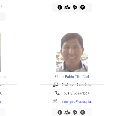
.br
sada
Elmer Pablo Tito Cari
ado
Professor Associado
06
55 (16) 3373-9337
r
elmerpab@sc.usp.br