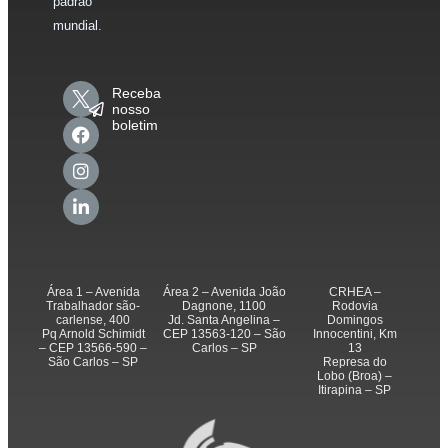
padrão
mundial.
Receba
nosso
boletim
Área 1 – Avenida
Área 2 – Avenida João
CRHEA –
Trabalhador são-
Dagnone, 1100
Rodovia
carlense, 400
Jd. Santa Angelina –
Domingos
Pq Arnold Schimidt
CEP 13563-120 – São
Innocentini, Km
– CEP 13566-590 –
Carlos – SP
13
São Carlos – SP
Represa do
Lobo (Broa) –
Itirapina – SP