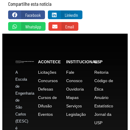
Compartilhe esta notícia
Facebook
LinkedIn
WhatsApp
Email
ACONTECE
INSTITUCIONAL
USP
Licitações
Fale
Reitoria
A
Escola
Concursos
Conosco
Código de
de
Defesas
Ouvidoria
Ética
Engenharia
Cursos de
Mapas
Anuário
de
Difusão
Serviços
Estatístico
São
Carlos
Eventos
Legislação
Jornal da
(EESC)
USP
é