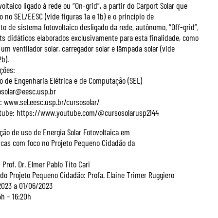
oltaico ligado à rede ou “On-grid”, a partir do Carport Solar que
o no SEL/EESC (vide figuras 1a e 1b) e o princípio de
o de sistema fotovoltaico desligado da rede, autônomo, “Off-grid”,
kits didáticos elaborados exclusivamente para esta finalidade, como
um ventilador solar, carregador solar e lâmpada solar (vide
2b).
ções:
 de Engenharia Elétrica e de Computação (SEL)
osolar@eesc.usp.br
o: www.sel.eesc.usp.br/cursosolar/
utube: https://www.youtube.com/@cursosolarusp2144
ção de uso de Energia Solar Fotovoltaica em
icas com foco no Projeto Pequeno Cidadão da
Prof. Dr. Elmer Pablo Tito Cari
do Projeto Pequeno Cidadão: Profa. Elaine Trimer Ruggiero
2023 a 01/06/2023
5h – 16:20h