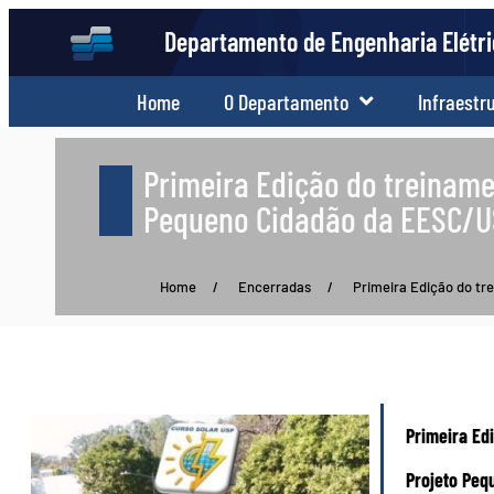
Departamento de Engenharia Elétr
Home
O Departamento
Infraestr
Primeira Edição do treiname
Pequeno Cidadão da EESC/
Home
/
Encerradas
/
Primeira Edição do tr
Primeira Ed
Projeto Peq