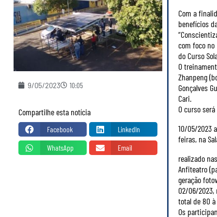
Com a finali
benefícios da
“Conscientiz
com foco no 
do Curso Sol
O treinament
Zhanpeng (bol
9/05/2023
10:05
Gonçalves Gu
Cari.
O curso será
Compartilhe esta notícia
10/05/2023 a
Facebook
LinkedIn
feiras, na Sa
WhatsApp
Email
realizado nas
Anfiteatro (
geração fotov
02/06/2023, 
total de 80 à
Os participa