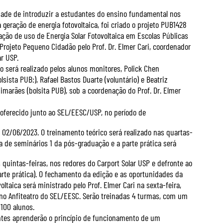
dade de introduzir a estudantes do ensino fundamental nos
 geração de energia fotovoltaica, foi criado o projeto PUB1428
ação de uso de Energia Solar Fotovoltaica em Escolas Públicas
Projeto Pequeno Cidadão pelo Prof. Dr. Elmer Cari, coordenador
ar USP.
o será realizado pelos alunos monitores, Polick Chen
sista PUB:), Rafael Bastos Duarte (voluntário) e Beatriz
imarães (bolsita PUB), sob a coordenação do Prof. Dr. Elmer
 oferecido junto ao SEL/EESC/USP, no período de
 02/06/2023. O treinamento teórico será realizado nas quartas-
la de seminários 1 da pós-graduação e a parte prática será
 quintas-feiras, nos redores do Carport Solar USP e defronte ao
parte prática). O fechamento da edição e as oportunidades da
oltaica será ministrado pelo Prof. Elmer Cari na sexta-feira,
no Anfiteatro do SEL/EESC. Serão treinadas 4 turmas, com um
 100 alunos.
ntes aprenderão o princípio de funcionamento de um