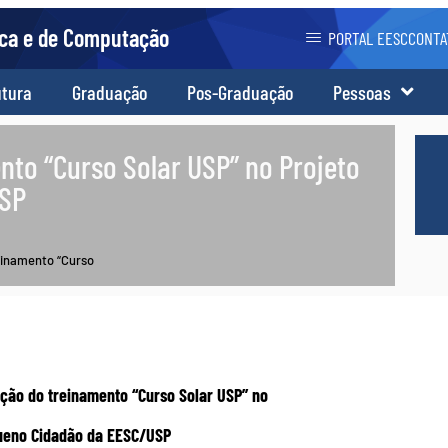
ica e de Computação
PORTAL EESC
CONTA
utura
Graduação
Pos-Graduação
Pessoas
nto “Curso Solar USP” no Projeto
USP
einamento “Curso
ição do treinamento “Curso Solar USP” no
ueno Cidadão da EESC/USP