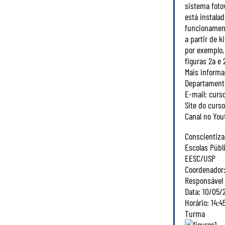
sistema fotov
está instalad
funcionament
a partir de 
por exemplo, 
figuras 2a e 
Mais informa
Departamento
E-mail: curs
Site do curs
Canal no Yo
Conscientiza
Escolas Públ
EESC/USP
Coordenador: 
Responsável 
Data: 10/05/
Horário: 14:4
Turma