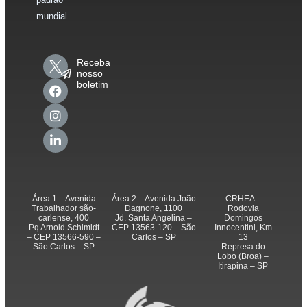
mundial.
Receba
nosso
boletim
Área 1 – Avenida
Área 2 – Avenida João
CRHEA –
Trabalhador são-
Dagnone, 1100
Rodovia
carlense, 400
Jd. Santa Angelina –
Domingos
Pq Arnold Schimidt
CEP 13563-120 – São
Innocentini, Km
– CEP 13566-590 –
Carlos – SP
13
São Carlos – SP
Represa do
Lobo (Broa) –
Itirapina – SP