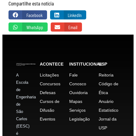
Compartilhe esta notícia
Facebook
LinkedIn
WhatsApp
Email
ACONTECE
INSTITUCIONAL
USP
Licitações
Fale
Reitoria
A
Escola
Concursos
Conosco
Código de
de
Defesas
Ouvidoria
Ética
Engenharia
Cursos de
Mapas
Anuário
de
Difusão
Serviços
Estatístico
São
Carlos
Eventos
Legislação
Jornal da
(EESC)
USP
é