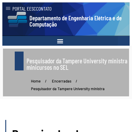
PORTAL EESC
CONTATO
Departamento de Engenharia Elétrica e de
Computação
Pesquisador da Tampere University ministra
minicursos no SEL
Home
/
Encerradas
/
Pesquisador da Tampere University ministra