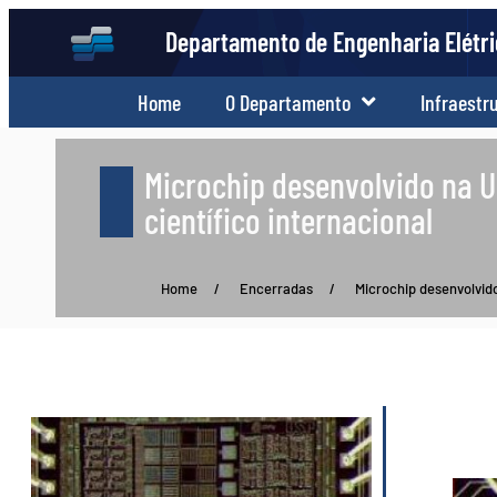
Departamento de Engenharia Elétr
Home
O Departamento
Infraestr
Microchip desenvolvido na U
científico internacional
Home
/
Encerradas
/
Microchip desenvolvid