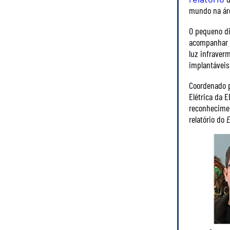
mundo na áre
O pequeno di
acompanhar o
luz infraver
implantávei
Coordenado p
Elétrica da 
reconhecimen
relatório do
E