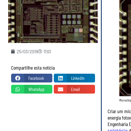
25/03/2019
17:03
Compartilhe esta notícia
Facebook
LinkedIn
WhatsApp
Email
Microchip
Criar um mic
energia foto
Engenharia E
relatório
d