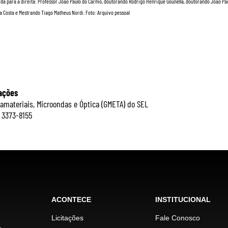
da para a direita: Professor João Paulo do Carmo, doutorando Rodrigo Henrique Gounella, doutorando João Pa
 Costa e Mestrando Tiago Matheus Nordi. Foto: Arquivo pessoal
ações
amateriais, Microondas e Óptica (GMETA) do SEL
) 3373-8155
ACONTECE
INSTITUCIONAL
Licitações
Fale Conosco