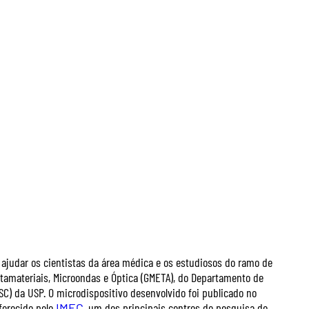
ajudar os cientistas da área médica e os estudiosos do ramo de
etamateriais, Microondas e Óptica (GMETA), do Departamento de
SC) da USP. O microdispositivo desenvolvido foi publicado no
oferecido pelo
IMEC
, um dos principais centros de pesquisa do