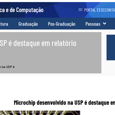
ica e de Computação
PORTAL EESC
CONTA
utura
Graduação
Pos-Graduação
Pessoas
SP é destaque em relatório
o na USP é
Microchip desenvolvido na USP é destaque em 