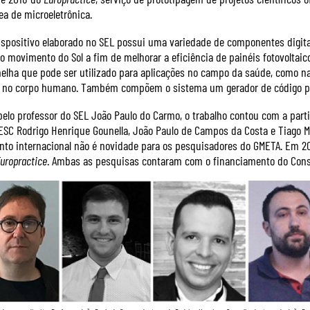
a de microeletrônica.
spositivo elaborado no SEL possui uma variedade de componentes digitai
 movimento do Sol a fim de melhorar a eficiência de painéis fotovoltai
melha que pode ser utilizado para aplicações no campo da saúde, como 
s no corpo humano. Também compõem o sistema um gerador de código pro
elo professor do SEL João Paulo do Carmo, o trabalho contou com a par
EESC Rodrigo Henrique Gounella, João Paulo de Campos da Costa e Tiago Ma
to internacional não é novidade para os pesquisadores do GMETA. Em 2
uropractice
. Ambas as pesquisas contaram com o financiamento do Conse