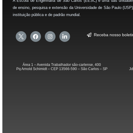
A Escola de Engenharia de São Carlos (EESC) é uma das unidade
de ensino, pesquisa e extensão da Universidade de São Paulo (USP)
instituição pública e de padrão mundial.
Receba nosso bolet
Área 1 – Avenida Trabalhador são-carlense, 400
Pq Arnold Schimidt – CEP 13566-590 – São Carlos – SP
Jd