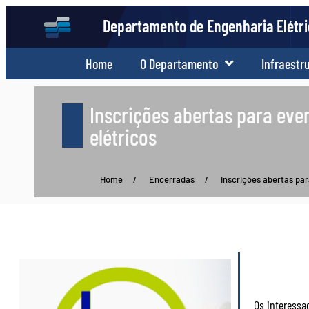
Departamento de Engenharia Elétr
Home
O Departamento
Infraestr
Inscrições abertas para even
elétricos
Home
/
Encerradas
/
Inscrições abertas par
Os interessa