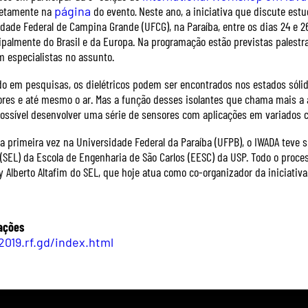
retamente na
página
do evento
.
Neste ano, a iniciativa que discute estud
idade Federal de Campina Grande (UFCG), na Paraíba, entre os dias 24 e 2
cipalmente do Brasil e da Europa. Na programação estão previstas palestr
 especialistas no assunto.
do em pesquisas, os dielétricos podem ser encontrados nos estados sólido
res e até mesmo o ar. Mas a função desses isolantes que chama mais a a
 possível desenvolver uma série de sensores com aplicações em variados
la primeira vez na Universidade Federal da Paraíba (UFPB), o IWADA teve 
SEL) da Escola de Engenharia de São Carlos (EESC) da USP. Todo o proce
y Alberto Altafim do SEL, que hoje atua como co-organizador da iniciativa
ações
2019.rf.gd/index.html