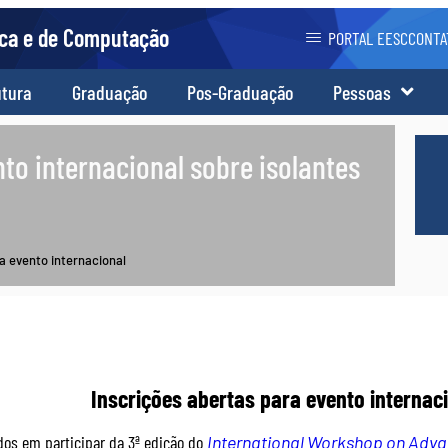
ica e de Computação
PORTAL EESC
CONTA
utura
Graduação
Pos-Graduação
Pessoas
to internacional sobre isolantes
a evento internacional
Inscrições abertas para evento internaci
dos em participar da 3ª edição do
International Workshop on Advan