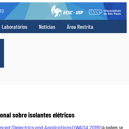
TO
Laboratórios
Notícias
Área Restrita
onal sobre isolantes elétricos
ced Dielectrics and Applications (IWADA 2019)
já podem se