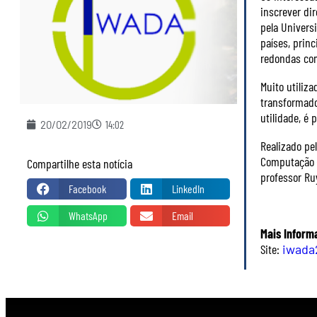
inscrever di
pela Univers
países, prin
redondas com
Muito utiliza
transformado
utilidade, é
20/02/2019
14:02
Realizado pe
Computação (
Compartilhe esta notícia
professor Ru
Facebook
LinkedIn
WhatsApp
Email
Mais Inform
Site:
iwada