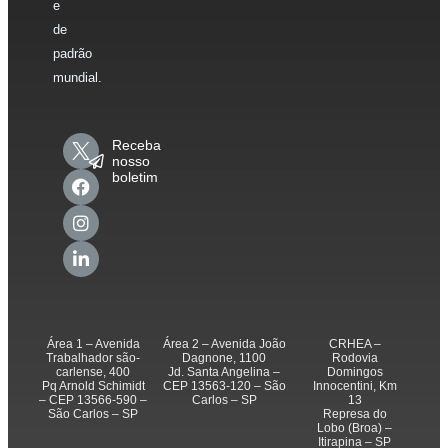
e
de
padrão
mundial.
Receba
nosso
boletim
Área 1 – Avenida
Área 2 – Avenida João
CRHEA –
Trabalhador são-
Dagnone, 1100
Rodovia
carlense, 400
Jd. Santa Angelina –
Domingos
Pq Arnold Schimidt
CEP 13563-120 – São
Innocentini, Km
– CEP 13566-590 –
Carlos – SP
13
São Carlos – SP
Represa do
Lobo (Broa) –
Itirapina – SP