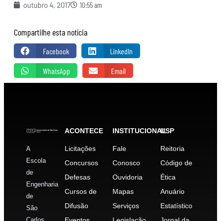
outubro 4, 2017
10:55 am
Compartilhe esta notícia
Facebook
LinkedIn
WhatsApp
Email
ACONTECE
INSTITUCIONAL
USP
Licitações
Fale
Reitoria
A
Escola
Concursos
Conosco
Código de
de
Defesas
Ouvidoria
Ética
Engenharia
Cursos de
Mapas
Anuário
de
Difusão
Serviços
Estatístico
São
Carlos
Eventos
Legislação
Jornal da