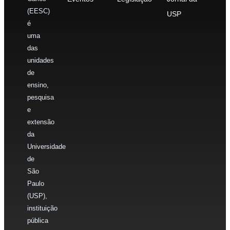
(EESC)
USP
é
uma
das
unidades
de
ensino,
pesquisa
e
extensão
da
Universidade
de
São
Paulo
(USP),
instituição
pública