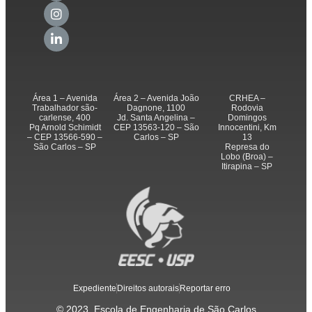
Área 1 – Avenida
Área 2 – Avenida João
CRHEA –
Trabalhador são-
Dagnone, 1100
Rodovia
carlense, 400
Jd. Santa Angelina –
Domingos
Pq Arnold Schimidt
CEP 13563-120 – São
Innocentini, Km
– CEP 13566-590 –
Carlos – SP
13
São Carlos – SP
Represa do
Lobo (Broa) –
Itirapina – SP
Expediente
Direitos autorais
Reportar erro
© 2023, Escola de Engenharia de São Carlos