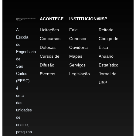
ACONTECE
INSTITUCIONAL
USP
Licitações
Fale
Reitoria
A
Escola
Concursos
Conosco
Código de
de
Defesas
Ouvidoria
Ética
Engenharia
Cursos de
Mapas
Anuário
de
Difusão
Serviços
Estatístico
São
Carlos
Eventos
Legislação
Jornal da
(EESC)
USP
é
uma
das
unidades
de
ensino,
pesquisa