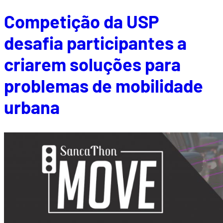
Competição da USP
desafia participantes a
criarem soluções para
problemas de mobilidade
urbana