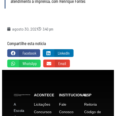
atendimento à imprensa, com Henrique Fontes
agosto 30, 2021
3:40 pm
Compartilhe esta notícia
Facebook
LinkedIn
WhatsApp
Email
ACONTECE
INSTITUCIONAL
USP
Licitações
Fale
Reitoria
A
Escola
Concursos
Conosco
Código de