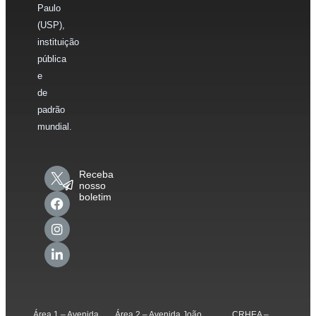
Paulo
(USP),
instituição
pública
e
de
padrão
mundial.
Receba
nosso
boletim
Área 1 – Avenida
Área 2 – Avenida João
CRHEA –