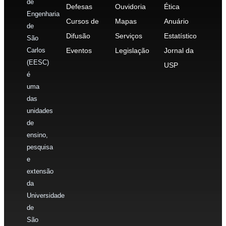
de
Defesas
Ouvidoria
Ética
Engenharia
Cursos de
Mapas
Anuário
de
Difusão
Serviços
Estatístico
São
Carlos
Eventos
Legislação
Jornal da
(EESC)
USP
é
uma
das
unidades
de
ensino,
pesquisa
e
extensão
da
Universidade
de
São