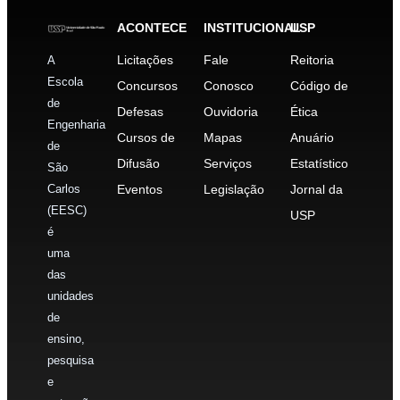
ACONTECE
INSTITUCIONAL
USP
Licitações
Fale
Reitoria
A
Escola
Concursos
Conosco
Código de
de
Defesas
Ouvidoria
Ética
Engenharia
Cursos de
Mapas
Anuário
de
Difusão
Serviços
Estatístico
São
Carlos
Eventos
Legislação
Jornal da
(EESC)
USP
é
uma
das
unidades
de
ensino,
pesquisa
e