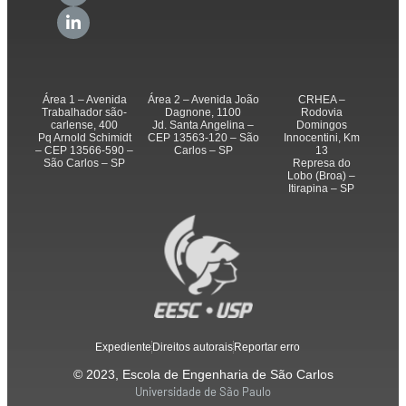
Área 1 – Avenida
Área 2 – Avenida João
CRHEA –
Trabalhador são-
Dagnone, 1100
Rodovia
carlense, 400
Jd. Santa Angelina –
Domingos
Pq Arnold Schimidt
CEP 13563-120 – São
Innocentini, Km
– CEP 13566-590 –
Carlos – SP
13
São Carlos – SP
Represa do
Lobo (Broa) –
Itirapina – SP
Expediente
Direitos autorais
Reportar erro
© 2023, Escola de Engenharia de São Carlos
Universidade de São Paulo