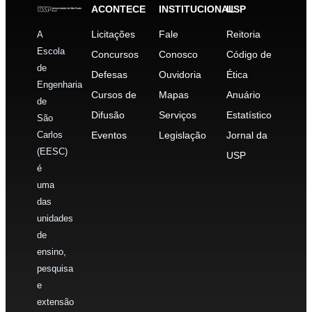
ACONTECE
INSTITUCIONAL
USP
Licitações
Fale
Reitoria
A
Escola
Concursos
Conosco
Código de
de
Defesas
Ouvidoria
Ética
Engenharia
Cursos de
Mapas
Anuário
de
Difusão
Serviços
Estatístico
São
Carlos
Eventos
Legislação
Jornal da
(EESC)
USP
é
uma
das
unidades
de
ensino,
pesquisa
e
extensão