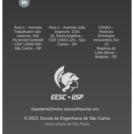
Área 1 – Avenida
Área 2 – Avenida João
CRHEA –
Trabalhador são-
Dagnone, 1100
Rodovia
carlense, 400
Jd. Santa Angelina –
Domingos
Pq Arnold Schimidt
CEP 13563-120 – São
Innocentini, Km
– CEP 13566-590 –
Carlos – SP
13
São Carlos – SP
Represa do
Lobo (Broa) –
Itirapina – SP
Expediente
Direitos autorais
Reportar erro
© 2023, Escola de Engenharia de São Carlos
Universidade de São Paulo