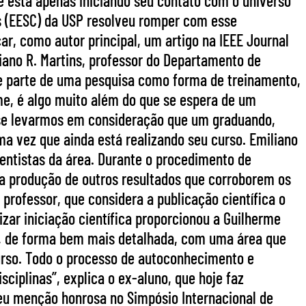
le está apenas iniciando seu contato com o universo
os (EESC) da USP resolveu romper com esse
car, como autor principal, um artigo na IEEE Journal
liano R. Martins, professor do Departamento de
lve parte de uma pesquisa como forma de treinamento,
rme, é algo muito além do que se espera de um
e se levarmos em consideração que um graduando,
a vez que ainda está realizando seu curso. Emiliano
ientistas da área. Durante o procedimento de
 a produção de outros resultados que corroborem os
professor, que considera a publicação científica o
izar iniciação científica proporcionou a Guilherme
o, de forma bem mais detalhada, com uma área que
urso. Todo o processo de autoconhecimento e
iplinas”, explica o ex-aluno, que hoje faz
eu menção honrosa no Simpósio Internacional de