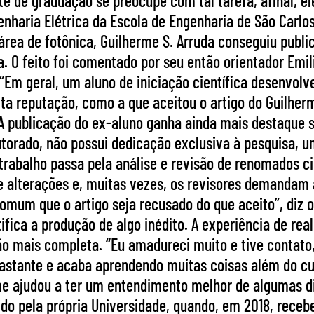
te de graduação se preocupe com tal tarefa, afinal, e
enharia Elétrica da Escola de Engenharia de São Carl
 área de fotônica, Guilherme S. Arruda conseguiu publi
a. O feito foi comentado por seu então orientador Emi
“Em geral, um aluno de iniciação científica desenvo
alta reputação, como a que aceitou o artigo do Guilhe
. A publicação do ex-aluno ganha ainda mais destaqu
orado, não possui dedicação exclusiva à pesquisa, um
trabalho passa pela análise e revisão de renomados c
de alterações e, muitas vezes, os revisores demandam
mum que o artigo seja recusado do que aceito”, diz o 
fica a produção de algo inédito. A experiência de real
o mais completa. “Eu amadureci muito e tive contat
 bastante e acaba aprendendo muitas coisas além do c
e ajudou a ter um entendimento melhor de algumas disc
do pela própria Universidade, quando, em 2018, receb