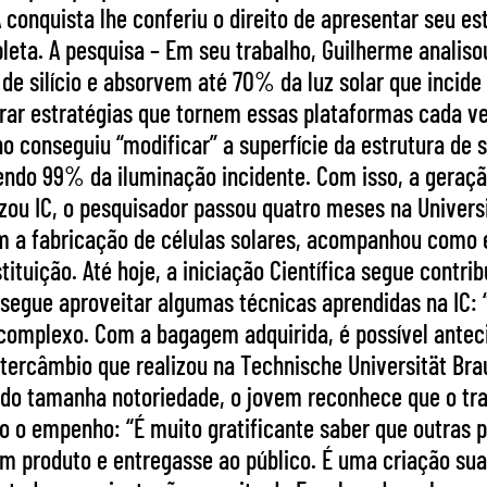
 A conquista lhe conferiu o direito de apresentar seu 
ta. A pesquisa – Em seu trabalho, Guilherme analisou
s de silício e absorvem até 70% da luz solar que incide
rar estratégias que tornem essas plataformas cada v
uno conseguiu “modificar” a superfície da estrutura de 
rvendo 99% da iluminação incidente. Com isso, a geraç
ou IC, o pesquisador passou quatro meses na Universid
 a fabricação de células solares, acompanhou como é o
tituição. Até hoje, a iniciação Científica segue contr
segue aproveitar algumas técnicas aprendidas na IC: “
s complexo. Com a bagagem adquirida, é possível antec
ntercâmbio que realizou na Technische Universität Br
do tamanha notoriedade, o jovem reconhece que o tra
o o empenho: “É muito gratificante saber que outras p
m produto e entregasse ao público. É uma criação sua,