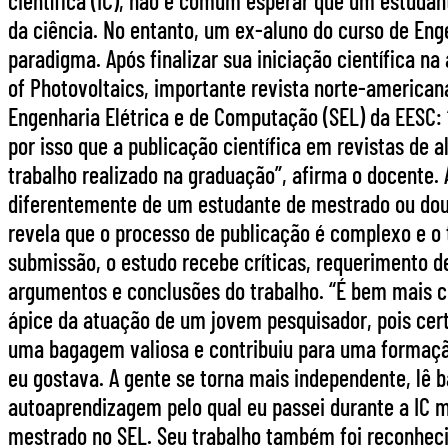
científica (IC), não é comum esperar que um estudan
da ciência. No entanto, um ex-aluno do curso de Eng
paradigma. Após finalizar sua iniciação científica na
of Photovoltaics, importante revista norte-american
Engenharia Elétrica e de Computação (SEL) da EESC: 
por isso que a publicação científica em revistas de 
trabalho realizado na graduação”, afirma o docente
diferentemente de um estudante de mestrado ou dout
revela que o processo de publicação é complexo e o 
submissão, o estudo recebe críticas, requerimento 
argumentos e conclusões do trabalho. “É bem mais co
ápice da atuação de um jovem pesquisador, pois certi
uma bagagem valiosa e contribuiu para uma formaçã
eu gostava. A gente se torna mais independente, lê
autoaprendizagem pelo qual eu passei durante a IC m
mestrado no SEL. Seu trabalho também foi reconheci