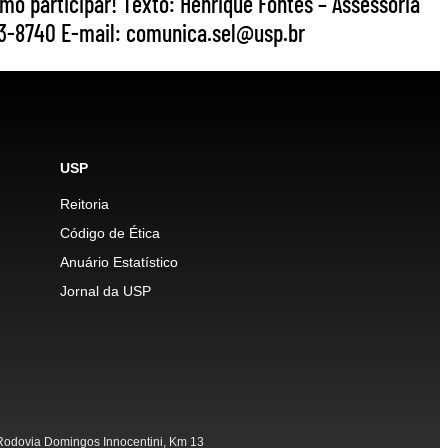
mo participar! Texto: Henrique Fontes – Assessoria
3-8740 E-mail: comunica.sel@usp.br
USP
Reitoria
Código de Ética
Anuário Estatístico
Jornal da USP
odovia Domingos Innocentini, Km 13