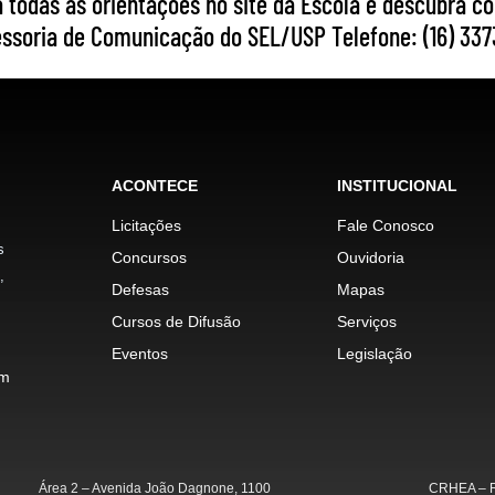
 todas as orientações no site da Escola e descubra co
soria de Comunicação do SEL/USP Telefone: (16) 337
ACONTECE
INSTITUCIONAL
Licitações
Fale Conosco
s
Concursos
Ouvidoria
,
Defesas
Mapas
Cursos de Difusão
Serviços
Eventos
Legislação
im
Área 2 – Avenida João Dagnone, 1100
CRHEA – R