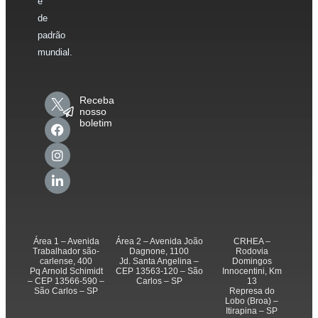
e
de
padrão
mundial.
Receba
nosso
boletim
Área 1 – Avenida
Área 2 – Avenida João
CRHEA –
Trabalhador são-
Dagnone, 1100
Rodovia
carlense, 400
Jd. Santa Angelina –
Domingos
Pq Arnold Schimidt
CEP 13563-120 – São
Innocentini, Km
– CEP 13566-590 –
Carlos – SP
13
São Carlos – SP
Represa do
Lobo (Broa) –
Itirapina – SP