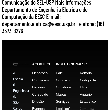
Comunicação do SEL-USP Mais Informações
Departamento de Engenharia Elétrica e de
Computação da EESC E-mail:
departamento.eletrica@eesc.usp.br Telefone: (16)
3373-8276
ACONTECE
INSTITUCIONAL
USP
Licitações
Fale
Reitoria
A
Escola
Concursos
Conosco
Código de
de
Defesas
Ouvidoria
Ética
Engenharia
Cursos de
Mapas
Anuário
de
Difusão
Serviços
Estatístico
São
Carlos
Eventos
Legislação
Jornal da