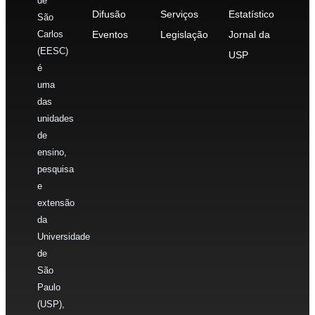
de
Difusão
Serviços
Estatístico
São
Carlos
Eventos
Legislação
Jornal da
(EESC)
USP
é
uma
das
unidades
de
ensino,
pesquisa
e
extensão
da
Universidade
de
São
Paulo
(USP),