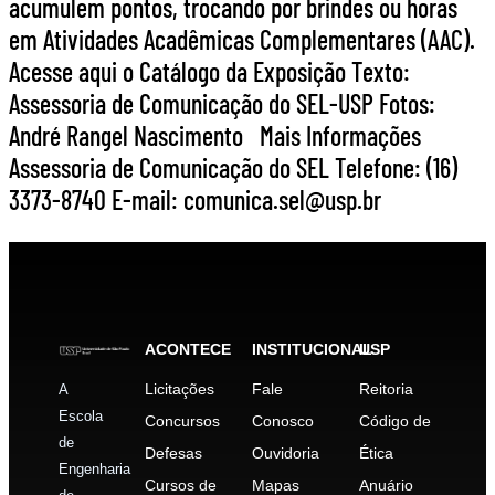
acumulem pontos, trocando por brindes ou horas
em Atividades Acadêmicas Complementares (AAC).
Acesse aqui o Catálogo da Exposição Texto:
Assessoria de Comunicação do SEL-USP Fotos:
André Rangel Nascimento Mais Informações
Assessoria de Comunicação do SEL Telefone: (16)
3373-8740 E-mail: comunica.sel@usp.br
ACONTECE
INSTITUCIONAL
USP
Licitações
Fale
Reitoria
A
Escola
Concursos
Conosco
Código de
de
Defesas
Ouvidoria
Ética
Engenharia
Cursos de
Mapas
Anuário