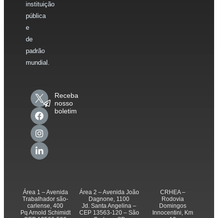
instituição
pública
e
de
padrão
mundial.
Receba
nosso
boletim
Área 1 – Avenida
Área 2 – Avenida João
CRHEA –
Trabalhador são-
Dagnone, 1100
Rodovia
carlense, 400
Jd. Santa Angelina –
Domingos
Pq Arnold Schimidt
CEP 13563-120 – São
Innocentini, Km