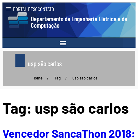
PORTAL EESC
CONTATO
Departamento de Engenharia Elétrica e de
Computação
usp são carlos
Home
/
Tag
/
usp são carlos
Tag:
usp são carlos
Vencedor SancaThon 2018: