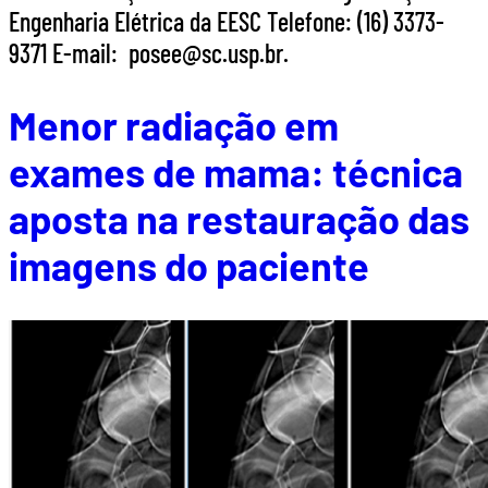
Engenharia Elétrica da EESC Telefone: (16) 3373-
9371 E-mail: posee@sc.usp.br.
Menor radiação em
exames de mama: técnica
aposta na restauração das
imagens do paciente