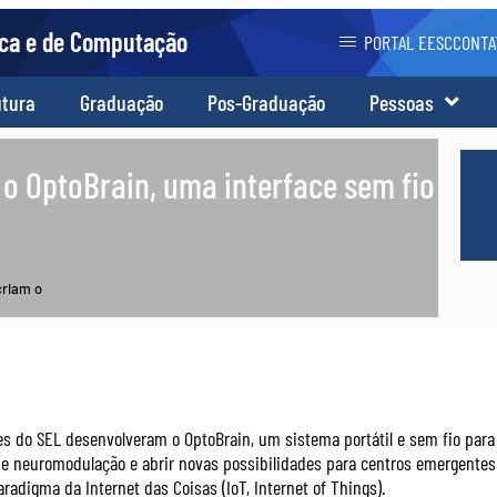
ica e de Computação
PORTAL EESC
CONTA
utura
Graduação
Pos-Graduação
Pessoas
o OptoBrain, uma interface sem fio
criam o
s do SEL desenvolveram o OptoBrain, um sistema portátil e sem fio para
de neuromodulação e abrir novas possibilidades para centros emergentes
radigma da Internet das Coisas (IoT, Internet of Things).