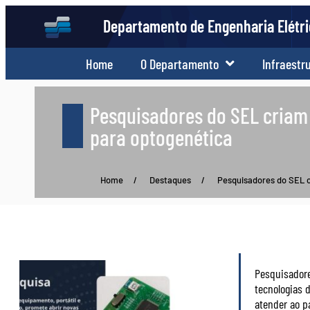
Departamento de Engenharia Elétr
Home
O Departamento
Infraestr
Pesquisadores do SEL criam 
para optogenética
Home
/
Destaques
/
Pesquisadores do SEL 
Pesquisadore
tecnologias 
atender ao pa