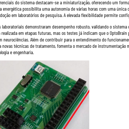
erenciais do sistema destacam-se a miniaturização, oferecendo um for
ia energética possibilita uma autonomia de várias horas com uma única c
adoção em laboratórios de pesquisa. A elevada flexibilidade permite conf
s laboratoriais demonstraram desempenho robusto, validando o sistema d
rá realizada em etapas futuras, mas os testes já indicam que o OptoBrain
 neurociências. Além de contribuir para o entendimento do funcionament
 novas técnicas de tratamento, fomenta o mercado de instrumentação m
ologia e engenharia.