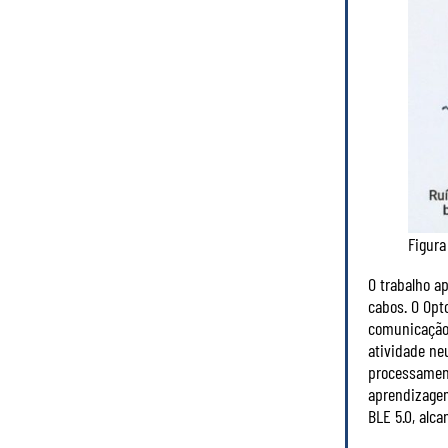
Figura
O trabalho a
cabos. O Opt
comunicação 
atividade ne
processament
aprendizagem
BLE 5.0, alc