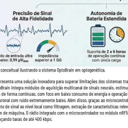
 conceitual ilustrando o sistema OptoBrain em optogenética.
presenta uma solução inovadora para superar limitações dos sistemas tr
oBrain integra módulos de aquisição multicanal de sinais neurais, estimu
de forma contínuas, com foco em baixo consumo de energia e operação em
uronal com ruído extremamente baixo. Além disso, graças ao microcontrol
o de sinal ao nível local como filtragem, extração de características rel
 de máquina. O rádio integrado com o microcontrolador no módulo nRF52
ançando taxas de até 400 kbps.