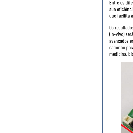
Entre os dif
sua eficiênc
que facilita 
Os resultado
(in‑vivo) se
avançados em
caminho para
medicina, bi