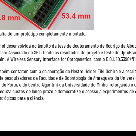
afia de um protótipo completamente montado.
 foi desenvolvida no âmbito da tese de doutoramento de Rodrigo de Albu
ssor Associado do SEL, tendo os resultados do projeto e teste do OptoBra
ain: A Wireless Sensory Interface for Optogenetics, com o D.O.I. 10.3390/fi
mbém contaram com a colaboração do Mestre Helder Eiki Oshiro e a escrit
de pesquisadores da Faculdade de Odontologia de Araraquara da Universi
do Porto, e do Centro Algoritmi da Universidade do Minho, reforçando o ca
reduza custos de longo prazo e democratize o acesso a experimentos de 
ológicas para a ciência.