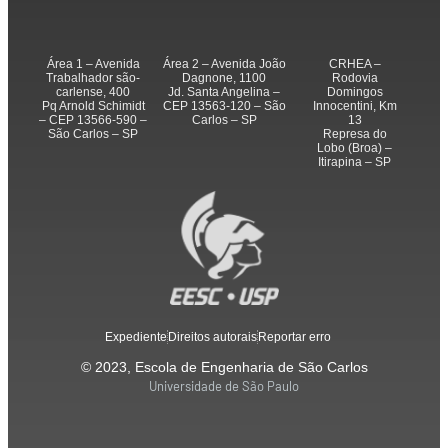
Área 1 – Avenida
Área 2 – Avenida João
CRHEA –
Trabalhador são-
Dagnone, 1100
Rodovia
carlense, 400
Jd. Santa Angelina –
Domingos
Pq Arnold Schimidt
CEP 13563-120 – São
Innocentini, Km
– CEP 13566-590 –
Carlos – SP
13
São Carlos – SP
Represa do
Lobo (Broa) –
Itirapina – SP
Expediente
Direitos autorais
Reportar erro
© 2023, Escola de Engenharia de São Carlos
Universidade de São Paulo