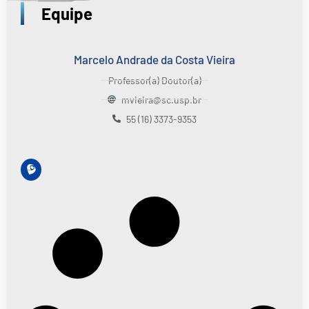
Equipe
Marcelo Andrade da Costa Vieira
Professor(a) Doutor(a)
mvieira@sc.usp.br
55 (16) 3373-9353