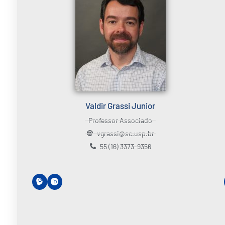
Valdir Grassi Junior
Professor Associado
vgrassi@sc.usp.br
55 (16) 3373-9356