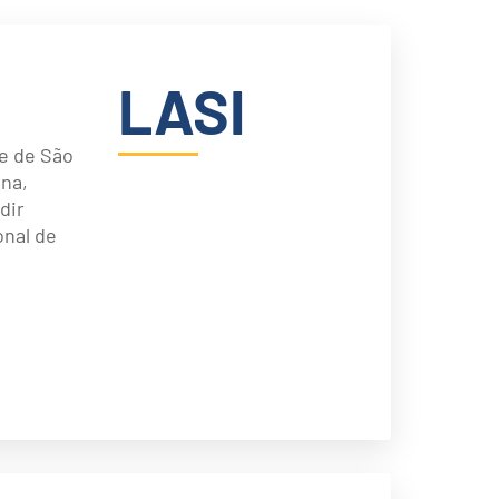
LASI
de de São
na,
dir
onal de