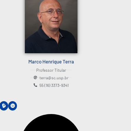
Marco Henrique Terra
Professor Titular
terra@sc.usp.br
55 (16) 3373-9341