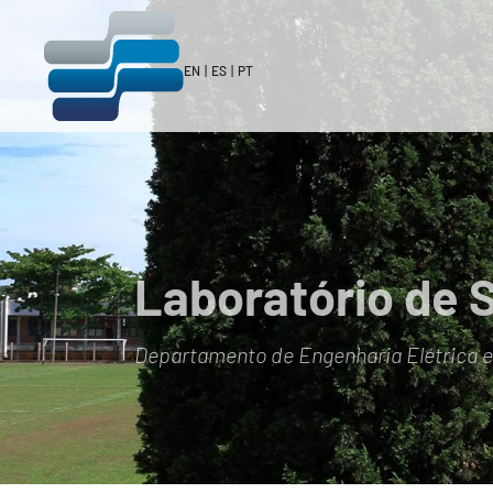
EN
|
ES
|
PT
Laboratório de 
Departamento de Engenharia Elétrica 