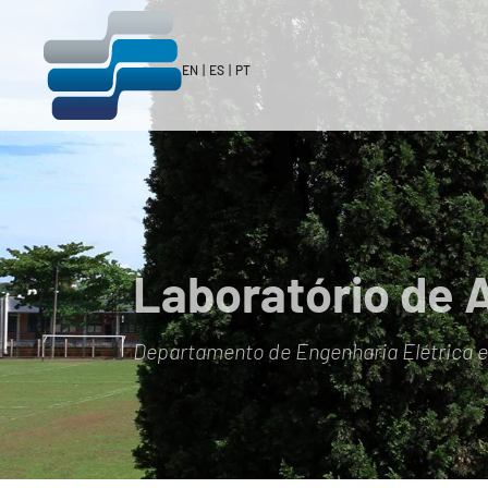
EN
|
ES
|
PT
Laboratório de 
Departamento de Engenharia Elétrica 