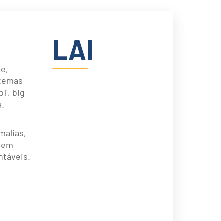
LAI
se,
stemas
oT, big
a.
malias,
a em
ntáveis.