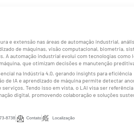
ura e extensão nas áreas de automação industrial, análi
izado de máquinas, visão computacional, biometria, si
. A automação industrial evolui com tecnologias como I
de máquina, que otimizam decisões e manutenção preditiv
ncial na Indústria 4.0, gerando insights para eficiência
ão de IA e aprendizado de máquina permite detectar ano
e serviços. Tendo isso em vista, o LAI visa ser referênci
mação digital, promovendo colaboração e soluções suste
373-8738
Contato
Localização