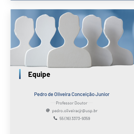
Equipe
Pedro de Oliveira Conceição Junior
Professor Doutor
pedro.oliveiracjr@usp.br
55 (16) 3373-9359