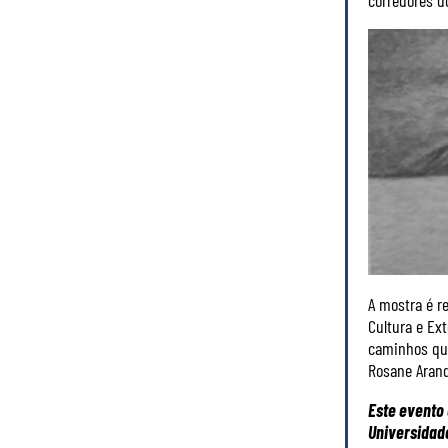
corredores d
A mostra é r
Cultura e Ex
caminhos que
Rosane Arand
Este evento
Universidad