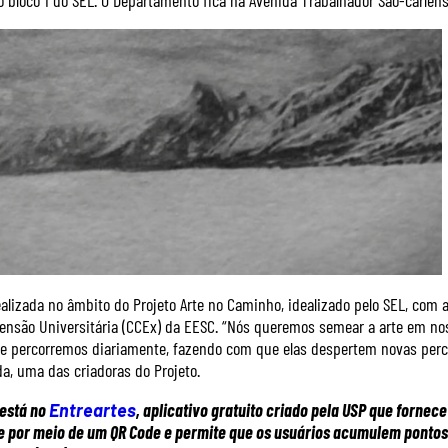
o bloco 1 do SEL. O Departamento fica na Avenida Trabalhador São-carlens
ealizada no âmbito do Projeto Arte no Caminho, idealizado pelo SEL, com
tensão Universitária (CCEx) da EESC. “Nós queremos semear a arte em no
 percorremos diariamente, fazendo com que elas despertem novas percep
a, uma das criadoras do Projeto.
 está no
Entreartes
, aplicativo gratuito criado pela USP que fornec
e por meio de um QR Code e permite que os usuários acumulem pontos