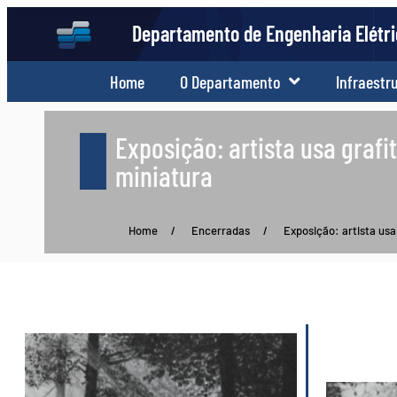
Departamento de Engenharia Elétr
Home
O Departamento
Infraestr
Exposição: artista usa graf
miniatura
Home
/
Encerradas
/
Exposição: artista usa