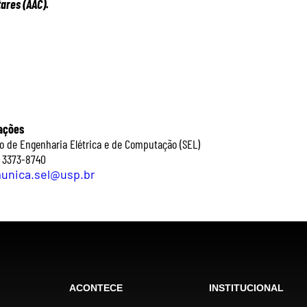
res (AAC).
ações
 de Engenharia Elétrica e de Computação (SEL)
) 3373-8740
unica.sel@usp.br
ACONTECE
INSTITUCIONAL