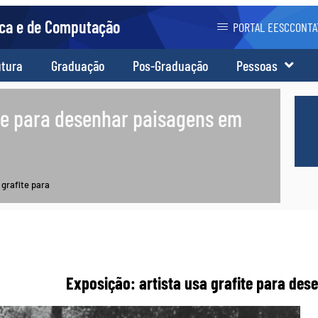
ica e de Computação
PORTAL EESC
CONTA
utura
Graduação
Pos-Graduação
Pessoas
ite para desenhar paisagens em
 grafite para
Exposição: artista usa grafite para de