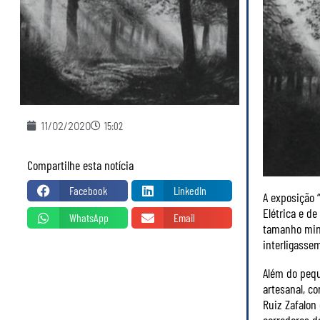
11/02/2020
15:02
Compartilhe esta notícia
Facebook
LinkedIn
A exposição 
Elétrica e d
WhatsApp
Email
tamanho mini
interligassem
Além do pequ
artesanal, c
Ruiz Zafalon