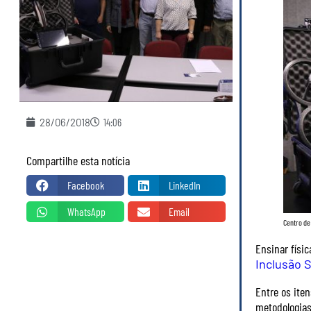
28/06/2018
14:06
Compartilhe esta notícia
Facebook
LinkedIn
WhatsApp
Email
Centro de
Ensinar físi
Inclusão S
Entre os ite
metodologias