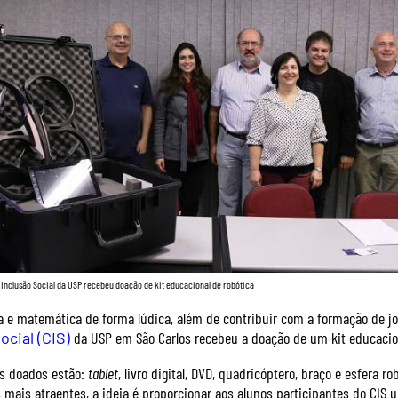
 Inclusão Social da USP recebeu doação de kit educacional de robótica
ca e matemática de forma lúdica, além de contribuir com a formação de j
ocial (CIS)
da USP em São Carlos recebeu a doação de um kit educacio
ns doados estão:
tablet
, livro digital, DVD, quadricóptero, braço e esfera 
 mais atraentes, a ideia é proporcionar aos alunos participantes do CIS 