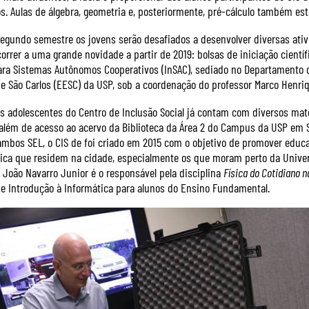
. Aulas de álgebra, geometria e, posteriormente, pré-cálculo também es
segundo semestre os jovens serão desafiados a desenvolver diversas ati
rrer a uma grande novidade a partir de 2019: bolsas de iniciação científi
ara Sistemas Autônomos Cooperativos (InSAC), sediado no Departamento d
e São Carlos (EESC) da USP, sob a coordenação do professor Marco Henriq
 adolescentes do Centro de Inclusão Social já contam com diversos materia
 além de acesso ao acervo da Biblioteca da Área 2 do Campus da USP em S
ambos SEL, o CIS de foi criado em 2015 com o objetivo de promover edu
ca que residem na cidade, especialmente os que moram perto da Unive
: João Navarro Junior é o responsável pela disciplina
Física do Cotidiano 
de Introdução à Informática para alunos do Ensino Fundamental.