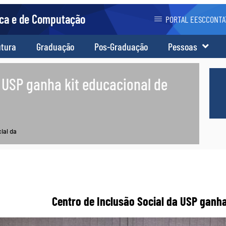
ica e de Computação
PORTAL EESC
CONTA
utura
Graduação
Pos-Graduação
Pessoas
a USP ganha kit educacional de
ial da
Centro de Inclusão Social da USP ganha