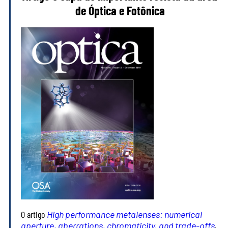
de Óptica e Fotônica
O artigo
High performance metalenses: numerical
aperture, aberrations, chromaticity, and trade-offs
,