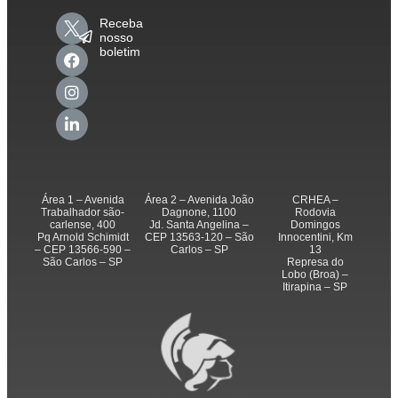
Receba
nosso
boletim
Área 1 – Avenida
Área 2 – Avenida João
CRHEA –
Trabalhador são-
Dagnone, 1100
Rodovia
carlense, 400
Jd. Santa Angelina –
Domingos
Pq Arnold Schimidt
CEP 13563-120 – São
Innocentini, Km
– CEP 13566-590 –
Carlos – SP
13
São Carlos – SP
Represa do
Lobo (Broa) –
Itirapina – SP