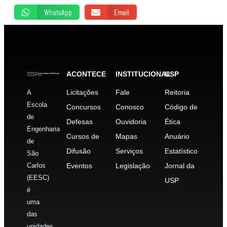
WhatsApp
Email
ACONTECE
INSTITUCIONAL
USP
Licitações
Fale
Reitoria
A
Escola
Concursos
Conosco
Código de
de
Defesas
Ouvidoria
Ética
Engenharia
Cursos de
Mapas
Anuário
de
Difusão
Serviços
Estatístico
São
Carlos
Eventos
Legislação
Jornal da
(EESC)
USP
é
uma
das
unidades